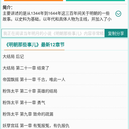
简介：
主要讲述的是从1344年到1644年这三百年间关于明朝的一些
故事。以史料为基础，以年代和具体人物为主线，并加入了小
说的笔法，语言幽默风趣。对明朝十七帝和其他王公权贵和小人物的
命运进行全景展示，尤其对官场政治、战争、帝王心术着墨最多，并
复制分享
加入对当时政治经济制度、人伦道德的演义。
您要是觉得《
明朝那些事儿
》还不错的话请不要忘记向您QQ群和微博
《明朝那些事儿》最新12章节
微信里的朋友推荐哦！
大结局 后记
大结局 第二十一章 结束了
帝国飘摇 第十一章 千古，唯此一人
粉饰太平 第二十章 英雄的结局
粉饰太平 第十一章 勇气
粉饰太平 第九章 致命的疏漏
妖孽宫廷 第一章 有冤报冤，有仇报仇