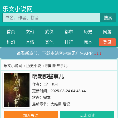
乐文小说网
搜索
首页
玄幻
武侠
都市
历史
网游
科幻
言情
其他
排行
完本
登录
追看新章节，下载本站客户端无广告APP
↓↓↓
乐文小说网
>
历史小说
> 明朝那些事儿
明朝那些事儿
作者：
当年明月
更新时间：2025-08-24 04:48:44
状态：完本
最新章节：
大结局 后记
加入书架
点击阅读