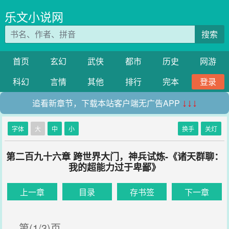
乐文小说网
搜索
首页
玄幻
武侠
都市
历史
网游
科幻
言情
其他
排行
完本
登录
追看新章节，下载本站客户端无广告APP
↓↓↓
字体
大
中
小
换手
关灯
第二百九十六章 跨世界大门，神兵试炼-《诸天群聊：
我的超能力过于卑鄙》
上一章
目录
存书签
下一章
第(1/3)页