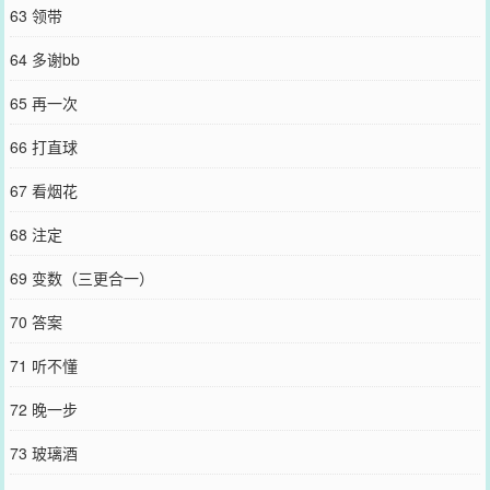
63 领带
64 多谢bb
65 再一次
66 打直球
67 看烟花
68 注定
69 变数（三更合一）
70 答案
71 听不懂
72 晚一步
73 玻璃酒