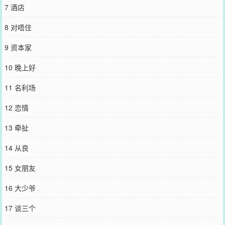
您要是觉得《
听闻
》还不错的话请不要忘记向您QQ群和微博微信里的
7 酒店
朋友推荐哦！
8 对唔住
9 资本家
10 晚上好
11 名利场
12 恋情
13 牵扯
14 从良
15 女朋友
16 大少爷
17 谈三个