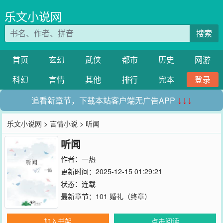
乐文小说网
搜索
首页
玄幻
武侠
都市
历史
网游
科幻
言情
其他
排行
完本
登录
追看新章节，下载本站客户端无广告APP
↓↓↓
乐文小说网
>
言情小说
> 听闻
听闻
作者：
一热
更新时间：2025-12-15 01:29:21
状态：连载
最新章节：
101 婚礼（终章）
加入书架
点击阅读