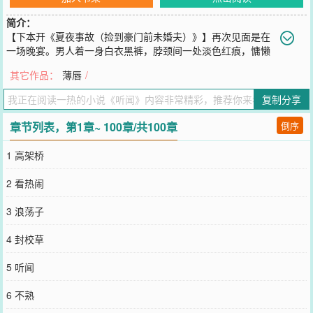
简介：
【下本开《夏夜事故（捡到豪门前未婚夫）》】再次见面是在
一场晚宴。男人着一身白衣黑裤，脖颈间一处淡色红痕，慵懒
放浪，却也矜贵得让人不敢直视。身旁有人低声问她认不认得。温知
其它作品：
薄唇
/
语摇头。她与周灵昀并不相熟，只是偶然听闻，不久前送到他床上的
女人像她。-温知语和周灵昀在一起的消息传出后，圈内四下哗然。如
复制分享
假包换的乖乖女与不折不扣的浪荡子。没人想过这两个八竿子打不着
的人能走到一起。温知语的好友对此忧心忡忡，连周灵昀身边的人都
章节列表，第1章~ 100章/共100章
倒序
调侃：“灵昀，可别玩儿人家小姑娘。”后来两人分手的消息传出。有
人看到周家那位向来心狠慵懒、说一不二的继承人，喝得烂醉拉着小
1 高架桥
姑娘的手不放，凶冷地质问：“你他妈玩我？”下一秒。“是我错了。”男
人埋头入她颈间：“哄哄我吧，求你了。”伪·浪子真腹黑＆温和兔系·说
2 看热闹
断就断sc——《夏夜事故》↓——赵家嫡长孙失踪的消息在港城各大
新闻板块登顶已然持续半月，酬金高达数亿。晚上九点，褚夏在返家
3 浪荡子
的路上捡到了一个重伤的男人，看着眼前与新闻呈现的照片毫无二致
寡冷的脸，褚夏不由陷入沉默。同时想起三年前，褚家真千金意外回
4 封校草
归，假千金褚夏也因此被逐出褚家，恰巧赵褚两家婚期在即。赵泊渊
这人一贯冷漠，当时也一样，当着众人的面略略一笑，无所谓地讲：
5 听闻
“我的未婚妻是褚家千金不就行了？”——在这句话之前，褚夏一直以
为赵泊渊也是喜欢她的。#《捡到豪门前未婚夫》象牙塔落难假公主＆
6 不熟
豪门独子狠人野心家