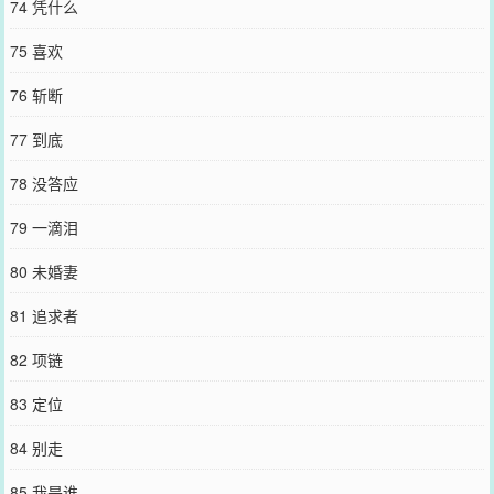
74 凭什么
75 喜欢
76 斩断
77 到底
78 没答应
79 一滴泪
80 未婚妻
81 追求者
82 项链
83 定位
84 别走
85 我是谁