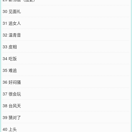
30 见面礼
31 追女人
32 温青音
33 皮相
34 吃饭
35 难追
36 好闷骚
37 很会玩
38 台风天
39 猜对了
40 上头