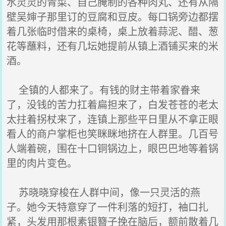
水灵灵的青菜、自己腌制的各种肉丸、还有从隔
壁吴婶子那里订的豆腐和豆皮。每口锅旁边都摆
着几张临时借来的桌椅，桌上放着蒜泥、醋、葱
花等蘸料，还有几坛她提前从镇上酒铺买来的米
酒。
全镇的人都来了。有钱的财主带着家眷来
了，没钱的苦力扛着扁担来了，白发苍苍的老太
太拄着拐杖来了，连镇上那些平日里从不拿正眼
看人的商户掌柜也笑眯眯地挤在人群里。几百号
人端着碗，围在十口铜锅边上，眼巴巴地等着锅
里的肉片变色。
苏晓晓穿梭在人群中间，像一只灵活的燕
子。她今天特意穿了一件利落的短打，袖口扎
紧，头发用那根素银簪子挽在脑后，额前散着几