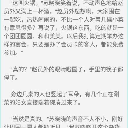
“这叫火锅。”苏晓晓笑着说，不动声色地给赵
员外又满上一杯酒，“赵员外您想啊，大家围在
一起吃，热热闹闹的，不比一个人对着几碟小菜
有意思得多？再说了，火锅这东西，吃的就是一
个团团圆圆、和和美美。以后我打算定期举办这
样的宴会，只要是办了会员卡的客人，都能免费
参加。”
“真的？”赵员外的眼睛瞪圆了，手里的筷子都
停了。
旁边几桌的人也竖起了耳朵，有几个正在涮
菜的妇女直接端着碗凑过来了。
“当然是真的。”苏晓晓的声音不大不小，刚好
让周围一圈人都能听见，“我苏晓晓开这个杂货