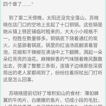
四个章了……”
到了第二天傍晚，太阳还没完全落山，苏晓
晓在店门口的空地上支起了十口铜锅。这些锅是
她从镇上铁匠铺临时租来的，大大小小规格不
一，但胜在数量够多。铜锅底下烧着通红的炭
火，火苗舔着锅底，锅里的红油汤底翻滚着冒
泡，花椒和干辣椒在沸油中上下翻腾，溅起一朵
朵红亮亮的油花。麻辣鲜香的气味随着晚风飘散
出去，弥漫了整整三条街，连镇子边缘那些深居
简出的老人家都闻到了，纷纷拄着拐杖出门打听
这是怎么回事。
苏晓晓提前切好了堆积如山的食材：薄如蝉
翼的牛肉片、白嫩嫩的鱼片、切成小段的毛肚、