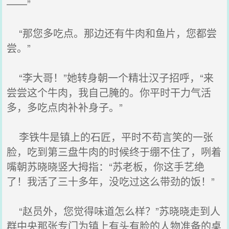
——”
“那您多吃点。那边还有牛肉和鱼片，您都尝
尝。”
“李大哥！”她转身朝一个精壮汉子招呼，“来
尝尝这个牛肉，我自己腌的。你平时干力气活
多，多吃点肉补补身子。”
李铁牛是镇上的石匠，平时不苟言笑的一张
脸，吃到第三盘牛肉的时候终于绷不住了，咧着
嘴朝苏晓晓竖大拇指：“苏老板，你这手艺绝
了！我活了三十多年，没吃过这么带劲的饭！”
“赵员外，您觉得味道怎么样？”苏晓晓走到人
群中央那张专门为镇上有头有脸的人物准备的桌