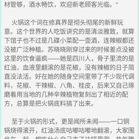
材管够，酒水畅饮，欢迎新老顾客光临。”
火锅这个词在修真界是彻头彻尾的新鲜玩
意。这个世界的人吃饭讲究的是清淡雅致，就算
下馆子也不过是几碟小菜配一壶酒，连辣椒都还
没被广泛种植。苏晓晓刚穿过来的时候差点没被
这里的饮食逼疯——她是四川人，骨子里流的是
红油，血液里翻滚的是花椒，没有辣椒的日子简
直没法活。好在她的随身空间里带了不少现代调
料，花椒、干辣椒、八角、桂皮，后来又自己琢
磨着用当地的几种辛辣植物复刻出了相近的配
方，总算是把火锅底料搞了出来。
至于火锅的形式，更是闻所未闻——一口铜
锅烧得滚开，红油汤底咕嘟咕嘟地翻滚，大家围