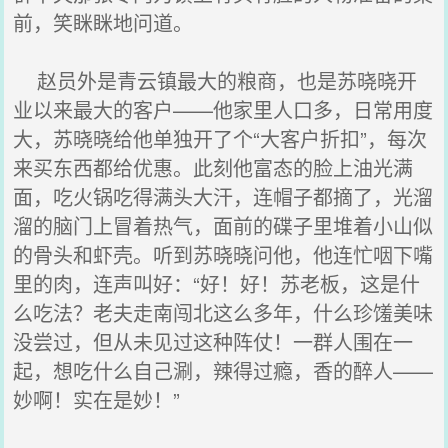
前，笑眯眯地问道。
赵员外是青云镇最大的粮商，也是苏晓晓开
业以来最大的客户——他家里人口多，日常用度
大，苏晓晓给他单独开了个“大客户折扣”，每次
来买东西都给优惠。此刻他富态的脸上油光满
面，吃火锅吃得满头大汗，连帽子都摘了，光溜
溜的脑门上冒着热气，面前的碟子里堆着小山似
的骨头和虾壳。听到苏晓晓问他，他连忙咽下嘴
里的肉，连声叫好：“好！好！苏老板，这是什
么吃法？老夫走南闯北这么多年，什么珍馐美味
没尝过，但从未见过这种阵仗！一群人围在一
起，想吃什么自己涮，辣得过瘾，香的醉人——
妙啊！实在是妙！”