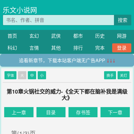
乐文小说网
搜索
首页
玄幻
武侠
都市
历史
网游
科幻
言情
其他
排行
完本
登录
追看新章节，下载本站客户端无广告APP
↓↓↓
字体
大
中
小
换手
关灯
第10章火锅社交的威力-《全天下都在脑补我是满级
大》
上一章
目录
存书签
下一章
第(1/3)页