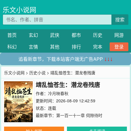
乐文小说网
搜索
首页
玄幻
武侠
都市
历史
网游
科幻
言情
其他
排行
完本
登录
追看新章节，下载本站客户端无广告APP
↓↓↓
乐文小说网
>
历史小说
> 靖乱恤苍生：潜龙卷残唐
靖乱恤苍生：潜龙卷残唐
作者：
冷月映春秋
更新时间：2026-08-09 12:42:59
状态：连载
最新章节：
第一百一十一章 伺隙待时
加入书架
点击阅读