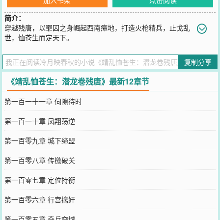
简介：
穿越残唐，以罪囚之身崛起西南瘴地，打造火枪精兵，止戈乱
世，恤苍生而定天下。
您要是觉得《
靖乱恤苍生：潜龙卷残唐
》还不错的话请不要忘记向您
QQ群和微博微信里的朋友推荐哦！
复制分享
《靖乱恤苍生：潜龙卷残唐》最新12章节
第一百一十一章 伺隙待时
第一百一十章 凤翔荡逆
第一百零九章 城下缔盟
第一百零八章 传檄破关
第一百零七章 定位持衡
第一百零六章 行宫擒奸
第一百零五章 奇兵夺城