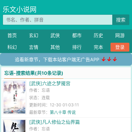
乐文小说网
搜索
首页
玄幻
武侠
都市
历史
网游
科幻
言情
其他
排行
完本
登录
↓↓↓
追看新章节，下载本站客户端无广告APP
忘语-搜索结果(共10条记录)
[武侠]六迹之梦魇宫
作者：
忘语
状态：连载
更新时间：12-30 01:03:11
最新章节：
第八十章 传说
[武侠]凡人修仙之仙界篇
作者：
忘语