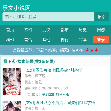
乐文小说网
搜索
首页
玄幻
武侠
都市
历史
网游
科幻
言情
其他
排行
完本
登录
↓↓↓
追看新章节，下载本站客户端无广告APP
檐下观-搜索结果(共2条记录)
[玄幻]贵族兽校小跟班被f4强吻了
作者：
檐下观
状态：连载
更新时间：08-06 18:05:59
最新章节：
第212章 刘丛对战
[玄幻]渣雌只撩不负责，兽夫们倒追求婚
作者：
檐下观