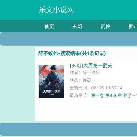
乐文小说网
首页
玄幻
武侠
都
醉不致死-搜索结果(共1条记录)
[玄幻]大周第一武夫
作者：
醉不致死
状态：连载
更新时间：08-06 19:52:14
最新章节：
第一卷 第836章 养了